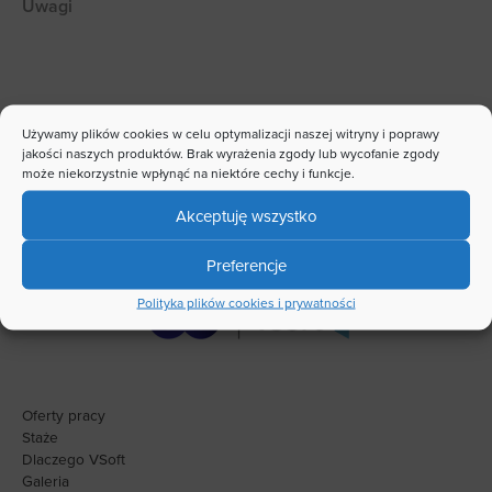
w
l
i
a
s
g
k
i
o
Używamy plików cookies w celu optymalizacji naszej witryny i poprawy
jakości naszych produktów. Brak wyrażenia zgody lub wycofanie zgody
może niekorzystnie wpłynąć na niektóre cechy i funkcje.
WYŚLIJ
Akceptuję wszystko
Preferencje
Polityka plików cookies i prywatności
Oferty pracy
Staże
Dlaczego VSoft
Galeria