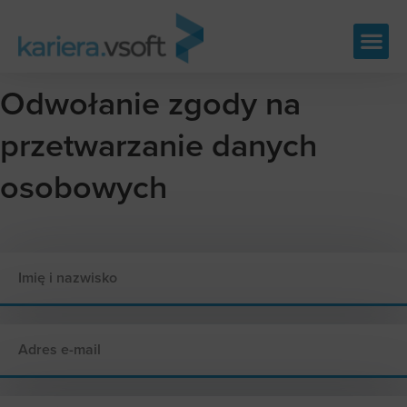
Skip
to
content
Odwołanie zgody na
przetwarzanie danych
osobowych
I
m
i
ę
E
i
-
n
m
a
a
z
U
i
w